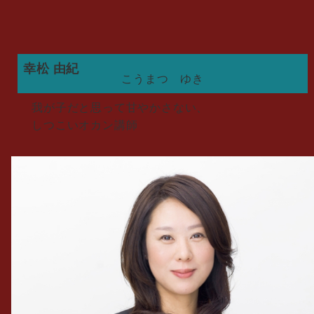
幸松 由紀
こうまつ ゆき
我が子だと思って甘やかさない、
しつこいオカン講師