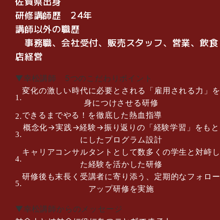
佐賀県出身
研修講師歴 24年
講師以外の職歴
事務職、会社受付、販売スタッフ、営業、飲食
店経営
▼幸松講師 5つのこだわりポイント
変化の激しい時代に必要とされる「雇用される力」
身につけさせる研修
できるまでやる！を徹底した熱血指導
概念化→実践→経験→振り返りの「経験学習」をもと
にしたプログラム設計
キャリアコンサルタントとして数多くの学生と対峙
た経験を活かした研修
研修後も末長く受講者に寄り添う、定期的なフォロ
アップ研修を実施
▼幸松講師からのメッセージ